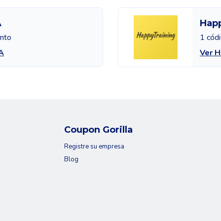
A
Happ
ento
1 cód
A
Ver H
Coupon Gorilla
Registre su empresa
Blog