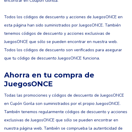
encontrar en Coupon Gorilla.
Todos los códigos de descuento y acciones de JuegosONCE en
esta página han sido suministrados por JuegosONCE. También
tenemos códigos de descuento y acciones exclusivas de
JuegosONCE que sólo se pueden encontrar en nuestra web.
Todos los códigos de descuento son verificados para asegurar
que tu código de descuento JuegosONCE funciona.
Ahorra en tu compra de
JuegosONCE
Todas las promociones y códigos de descuento de JuegosONCE
en Cupón Gorila son suministrados por el propio JuegosONCE.
También tenemos regularmente códigos de descuento y acciones
exclusivas de JuegosONCE que sólo se pueden encontrar en
nuestra página web. También se comprueba la autenticidad de