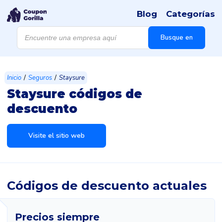
Blog
Categorías
Búsqueda
de
Busque en
productos
/
/
Inicio
Seguros
Staysure
Staysure códigos de
descuento
Visite el sitio web
Códigos de descuento actuales
Precios siempre