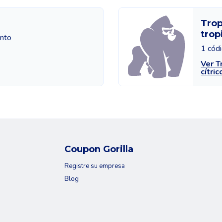
Trop
trop
ento
1 cód
Ver T
cítric
Coupon Gorilla
Registre su empresa
Blog