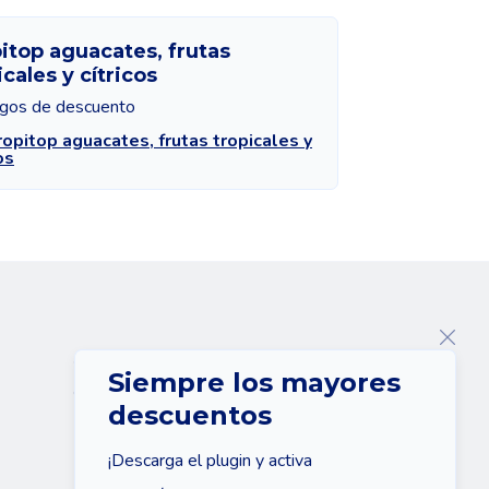
itop aguacates, frutas
icales y cítricos
igos de descuento
ropitop aguacates, frutas tropicales y
os
Sobre nosotros
Siempre los mayores
Contacte con
descuentos
¡Descarga el plugin y activa