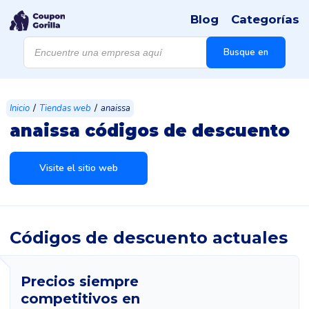
Blog
Categorías
Búsqueda
de
Busque en
productos
/
/
Inicio
Tiendas web
anaissa
anaissa códigos de descuento
Visite el sitio web
Códigos de descuento actuales
Precios siempre
competitivos en